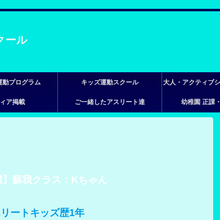
運動プログラム
キッズ運動スクール
大人・アクティブ
ィア掲載
ご一緒したアスリート達
幼稚園 正課
ッス
躍】蘇我クラス：Kちゃん
エリートキッズ歴1年