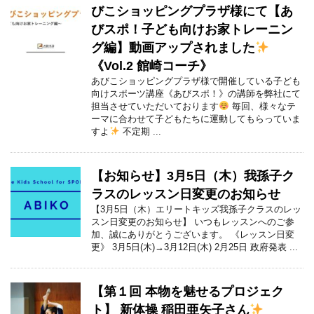
びこショッピングプラザ様にて【あ
びスポ！子ども向けお家トレーニン
グ編】動画アップされました
《Vol.2 館崎コーチ》
あびこショッピングプラザ様で開催している子ども
向けスポーツ講座《あびスポ！》の講師を弊社にて
担当させていただいております
毎回、様々なテ
ーマに合わせて子どもたちに運動してもらっていま
すよ
不定期 ...
【お知らせ】3月5日（木）我孫子ク
ラスのレッスン日変更のお知らせ
【3月5日（木）エリートキッズ我孫子クラスのレッ
スン日変更のお知らせ】 いつもレッスンへのご参
加、誠にありがとうございます。 《レッスン日変
更》 3月5日(木)→3月12日(木) 2月25日 政府発表 ...
【第１回 本物を魅せるプロジェク
ト】 新体操 稲田亜矢子さん