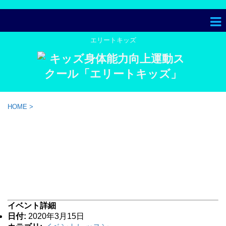
エリートキッズ
HOME
>
あびこショッピングプラザ ハ
ッピー子育てフェスティバルで
『風船・ボールで遊ぶ 楽しい親
子運動イベント』開催
イベント詳細
日付:
2020年3月15日