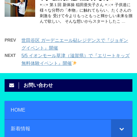
+:-:+ 第１回 新体操 稲田亜矢子さん +:-:+ 子供達に
様々な分野の「本物」に触れてもらい、たくさんの
刺激を 受けて今よりもっともっと輝かしい未来を掴
んで欲しい。 そんな想いからスタートしたこ ...
PREV
世田谷区 ガーデニエール砧レジデンスで『ジョギン
グイベント』開催
NEXT
5/5 イオンモール草津（滋賀県）で『エリートキッズ
無料体験イベント』開催
お問い合わせ
HOME
新着情報