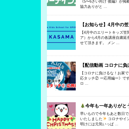
《5〜6さい向け 後編》が掲
協力ありがと ...
【お知らせ】4月中の
【4月中のエリートキッズ笠
ア）から4月の各講座自粛延
せて頂きます。 メン ...
【配信動画 コロナに負
【コロナに負けるな！お家で
応タッチ② ー応用編ー》で
ロ ...
今年も一年ありがと
早いもので今年もあと数日で
いたしました
コロナやイ
明けには元気いっぱ ...