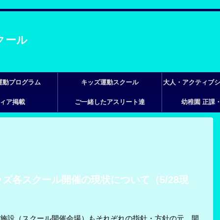
運動プログラム
キッズ運動スクール
大人・アクティブ
ィア掲載
ご一緒したアスリート達
幼稚園 正課
ッス
ズ各スクール開催の現状について（5/28現
施設（スクール開催会場）もそれぞれの指針・方針の元、開