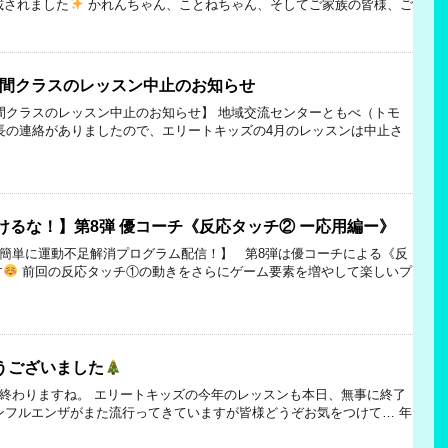
載されました
かれんちゃん、ことねちゃん、そしてご家族の皆様、ご
笠間クラスのレッスン中止のお知らせ
間クラスのレッスン中止のお知らせ】 地域交流センターともべ（トモ
長の連絡がありましたので、エリートキッズの4月のレッスンは中止さ
けるな！】第8弾 優コーチ《反応タッチ② ー応用編ー》
簡単に運動不足解消プログラム配信！】 第8弾は優コーチによる《反
す
前回の反応タッチ①の動きをさらにゲーム要素を増やして楽しいプ
うございました
終わりますね。 エリートキッズの今年のレッスンも本日、無事に終了
ンフルエンザがまた流行ってきていますが皆様どうぞお気をつけて… 年