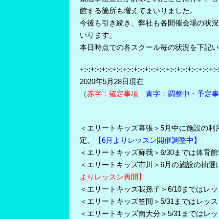
館する箇所も増えてまいりました。
今後も引き続き、弊社も各開催会場の状況
いります。
本日時点での各スクール毎の状況を下記い
+:-:+:-:+:-:+:-:+:-:+:-:+:-:+:-:+:-:+:-:+:-:+:-:+:-
2020年5月28日現在
（
赤字：確定事項
青字：調整中・予定事
＜エリートキッズ幕張＞5月中に施設の利
定。
【6月よりレッスン開催調整中】
＜エリートキッズ蘇我＞6/30までは体育
＜エリートキッズ市川＞6月の施設の抽選
よりレッスン再開】
＜エリートキッズ我孫子＞6/10まではレ
＜エリートキッズ笠間＞5/31まではレッ
＜エリートキッズ南大分＞5/31まではレ