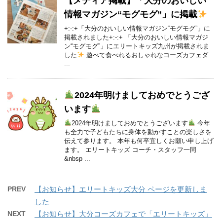
【メディア掲載】「大分のおいしい
情報マガジン“モグモグ”」に掲載
+:-:+「大分のおいしい情報マガジン“モグモグ”」に
掲載されました+:-:+ 「大分のおいしい情報マガジ
ン“モグモグ”」にエリートキッズ九州が掲載されま
した
遊べて食べれるおしゃれなコーズカフェダ
...
2024年明けましておめでとうござ
います
2024年明けましておめでとうございます
今年
も全力で子どもたちに身体を動かすことの楽しさを
伝えて参ります。 本年も何卒宜しくお願い申し上げ
ます。 エリートキッズ コーチ・スタッフ一同
&nbsp ...
PREV
【お知らせ】エリートキッズ大分 ページを更新しま
した
NEXT
【お知らせ】大分コーズカフェで「エリートキッズ」