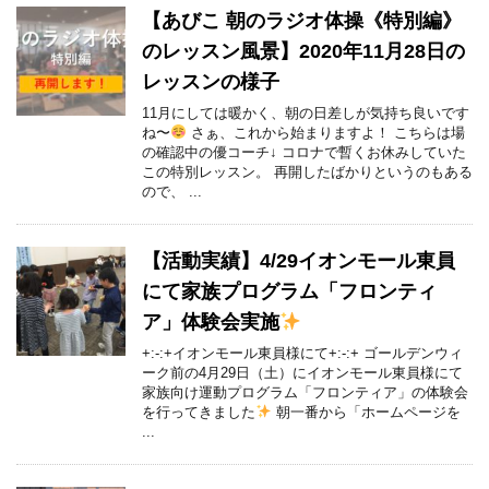
【あびこ 朝のラジオ体操《特別編》
のレッスン風景】2020年11月28日の
レッスンの様子
11月にしては暖かく、朝の日差しが気持ち良いです
ね〜
さぁ、これから始まりますよ！ こちらは場
の確認中の優コーチ↓ コロナで暫くお休みしていた
この特別レッスン。 再開したばかりというのもある
ので、 ...
【活動実績】4/29イオンモール東員
にて家族プログラム「フロンティ
ア」体験会実施
+:-:+イオンモール東員様にて+:-:+ ゴールデンウィ
ーク前の4月29日（土）にイオンモール東員様にて
家族向け運動プログラム「フロンティア」の体験会
を行ってきました
朝一番から「ホームページを
...