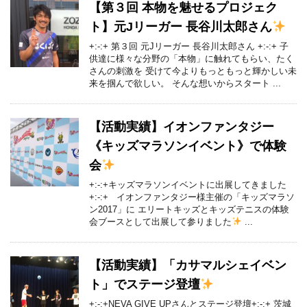
【第３回 本物を魅せるプロジェク
ト】元Jリーガー 長谷川太郎さん
+:-:+ 第３回 元Jリーガー 長谷川太郎さん +:-:+ 子
供達に様々な分野の「本物」に触れてもらい、たく
さんの刺激を 受けて今よりもっともっと輝かしい未
来を掴んで欲しい。 そんな想いからスタート ...
【活動実績】イオンファンタジー
《キッズマラソンイベント》で体験
会
+:-:+キッズマラソンイベントに出展してきました
+:-:+ イオンファンタジー様主催の「キッズマラソ
ン2017」に エリートキッズとキッズテニスの体験
会ブースとして出展して参りました
...
【活動実績】「カサマルシェイベン
ト」でステージ登壇
+:-:+NEVA GIVE UPさんとステージ登壇+:-:+ 茨城