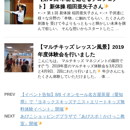
ト】 新体操 稲田亜矢子さん
+:-:+ 第１回 新体操 稲田亜矢子さん +:-:+ 子供達に
様々な分野の「本物」に触れてもらい、たくさんの
刺激を 受けて今よりもっともっと輝かしい未来を掴
んで欲しい。 そんな想いからスタートしたこ ...
【マルチキッズ レッスン風景】2019
年度体験会を行いました
こんにちは。 マルチキッズ マネジメントの園田で
す(^ ^) . 2019年度のマルチキッズ体験会を3月23日
と4月9日、2回にわたり行いました
年少さんにも
たくさん体験していただけました。 . 体 ...
PREV
【イベント告知】8/8 イオンモール名古屋茶屋（愛知
県）で『ヨネックスキッズテニス＋エリートキッズ無
料体験イベント』開催
NEXT
あびこショッピングプラザで『あびスポ！かけっこ教
室』開催