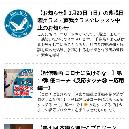
【お知らせ】1月23日（日）の幕張日
曜クラス・蘇我クラスのレッスン中
止のお知らせ
こんにちは、エリートキッズです。 最近、またコロ
ナ感染が拡がってきております。 千葉県もまん延防
止を発令していることもあり、社内及び施設側と協
議を重ねた結果、参加されるお子様と保護者の皆様
の安全を考慮 ...
【配信動画 コロナに負けるな！】第
12弾 優コーチ《反応タッチ③ ー応用
編ー》
【コロナに負けるな！お家で簡単に運動不足解消プ
ログラム配信！】 第12弾は優コーチによる《反応
タッチ③ ー応用編ー》です
反応タッチ③では今
までの反応プログラムを派生させたものになり ...
【第１回 本物を魅せるプロジェク