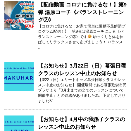
【配信動画 コロナに負けるな！】第9
弾 湯原コーチ《バランストレーニン
グ②》
【コロナに負けるな！お家で簡単に運動不足解消プ
ログラム配信！】 第9弾は湯原コーチによる《バ
ランストレーニング②》です
ゆっくりと体を伸
ばしてリラックスさせてあげましょう！ バランス
...
【お知らせ】3月22日（日）幕張日曜
クラスのレッスン中止のお知らせ
【3/22（日）エリートキッズ幕張日曜クラスのレッ
スン中止のお知らせ】 開催場所である幕張勤労市民
プラザより「3月末までの全てのレッスンについて
開催中止」との連絡がありました為、予定しており
ました3/ ...
【お知らせ】4月中の我孫子クラスの
レッスン中止のお知らせ