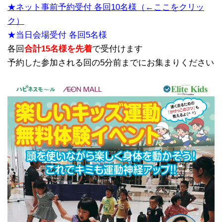
★ネット事前予約受付 各回10名様（←ここをクリッ
ク）
★当日会場受付 各回5名様
各回
合計15名様を先着
で受付けます
予約した参加される回の5分前までにお集まりください