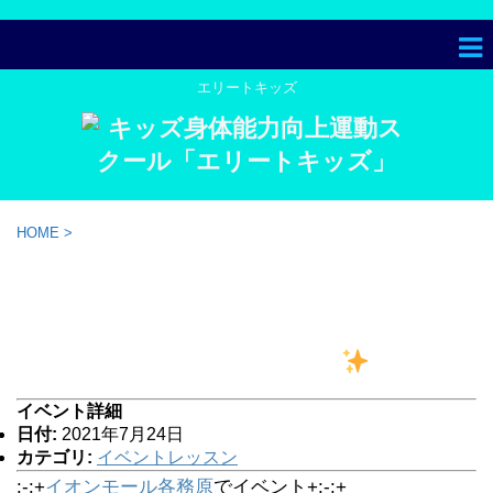
エリートキッズ
HOME
>
7/24 イオンモール各務原（岐阜
県）で『かけっこのコツ教室 無
料体験イベント』開催
イベント詳細
日付:
2021年7月24日
カテゴリ:
イベントレッスン
:-:+
イオンモール各務原
でイベント+:-:+