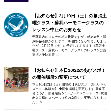
【お知らせ】2月19日（土）の幕張土
曜クラス・蘇我ハーモニークラスの
レッスン中止のお知らせ
千葉県内のコロナの感染状況ですが、感染者数・濃
厚接触者数が少しずつ下降傾向になってまいりまし
たが、2月19日（土）に予定しております《幕張土
曜クラス・蘇我ハーモニークラス》のレッスンは感
染拡大予防対策 ...
【お知らせ】本日10/22のあびスポ！
の開催場所の変更について
本日10月22日（日）開催の【あびスポ！楽しいキッ
ズテニス体験会】 ◆開催場所を変更します 天候不
良につき、開催場所を１Fガーデンコート→２F駅側
出入口横のスペース（館内南側）に変更になりまし
た。 ※ ...