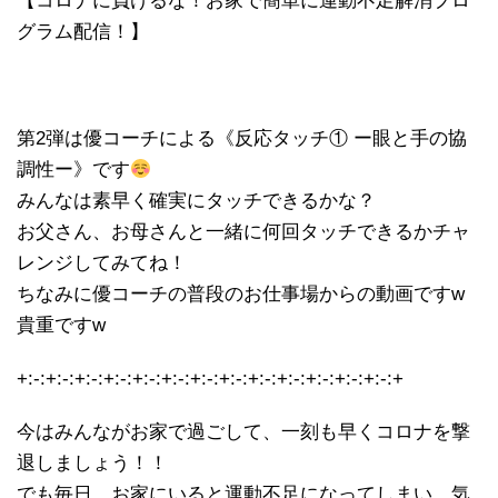
【コロナに負けるな！お家で簡単に運動不足解消プロ
グラム配信！】
第2弾は優コーチによる《反応タッチ① ー眼と手の協
調性ー》です
みんなは素早く確実にタッチできるかな？
お父さん、お母さんと一緒に何回タッチできるかチャ
レンジしてみてね！
ちなみに優コーチの普段のお仕事場からの動画ですw
貴重ですw
+:-:+:-:+:-:+:-:+:-:+:-:+:-:+:-:+:-:+:-:+:-:+:-:+:-:+
今はみんながお家で過ごして、一刻も早くコロナを撃
退しましょう！！
でも毎日、お家にいると運動不足になってしまい、気