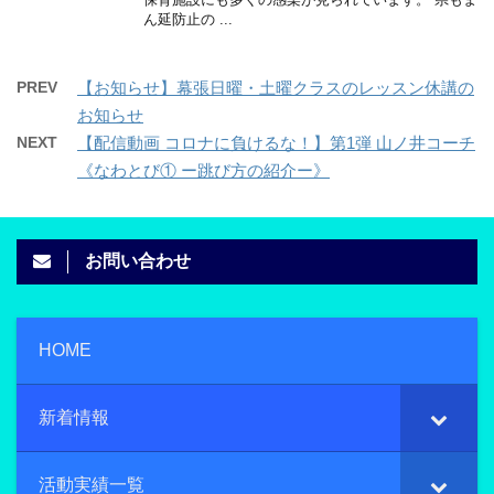
ん延防止の ...
PREV
【お知らせ】幕張日曜・土曜クラスのレッスン休講の
お知らせ
NEXT
【配信動画 コロナに負けるな！】第1弾 山ノ井コーチ
《なわとび① ー跳び方の紹介ー》
お問い合わせ
HOME
新着情報
活動実績一覧