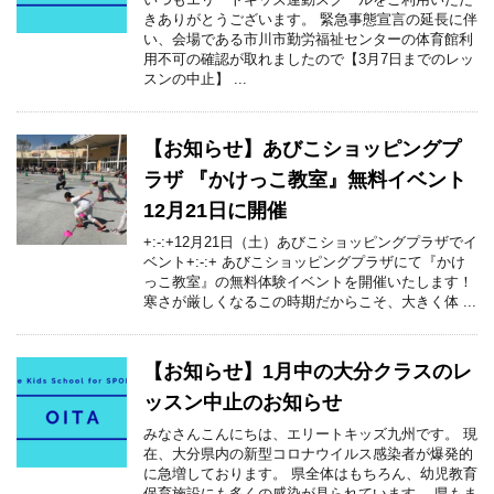
きありがとうございます。 緊急事態宣言の延長に伴
い、会場である市川市勤労福祉センターの体育館利
用不可の確認が取れましたので【3月7日までのレッ
スンの中止】 ...
【お知らせ】あびこショッピングプ
ラザ 『かけっこ教室』無料イベント
12月21日に開催
+:-:+12月21日（土）あびこショッピングプラザでイ
ベント+:-:+ あびこショッピングプラザにて『かけ
っこ教室』の無料体験イベントを開催いたします！
寒さが厳しくなるこの時期だからこそ、大きく体 ...
【お知らせ】1月中の大分クラスのレ
ッスン中止のお知らせ
みなさんこんにちは、エリートキッズ九州です。 現
在、大分県内の新型コロナウイルス感染者が爆発的
に急増しております。 県全体はもちろん、幼児教育
保育施設にも多くの感染が見られています。 県もま