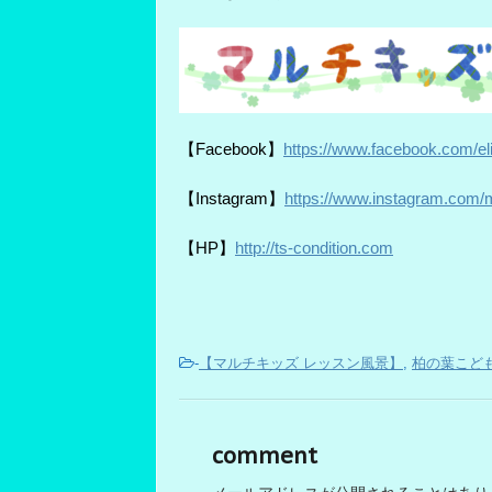
【Facebook】
https://www.facebook.com/elit
【Instagram】
https://www.instagram.com/m
【HP】
http://ts-condition.com
-
【マルチキッズ レッスン風景】
,
柏の葉こど
comment