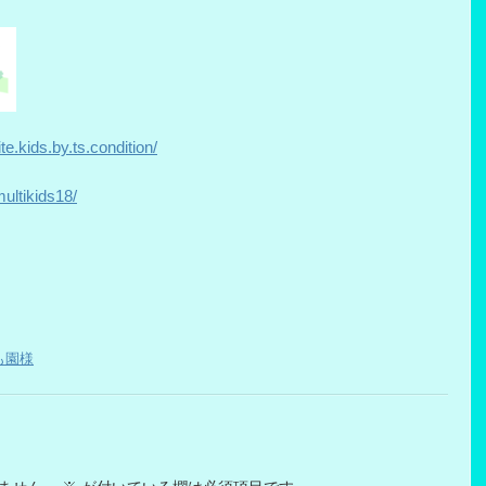
e.kids.by.ts.condition/
ultikids18/
も園様