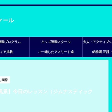
運動プログラム
キッズ運動スクール
大人・アクティブ
ィア掲載
ご一緒したアスリート達
幼稚園 正課
ッス
も園様
風景】今日のレッスン（ジムナスティック